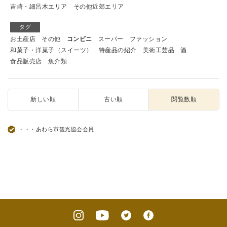
吉崎・細呂木エリア
その他近郊エリア
タグ
お土産店
その他
コンビニ
スーパー
ファッション
和菓子・洋菓子（スイーツ）
特産品の紹介
美術工芸品
酒
食品販売店
魚介類
新しい順
古い順
閲覧数順
・・・あわら市観光協会会員