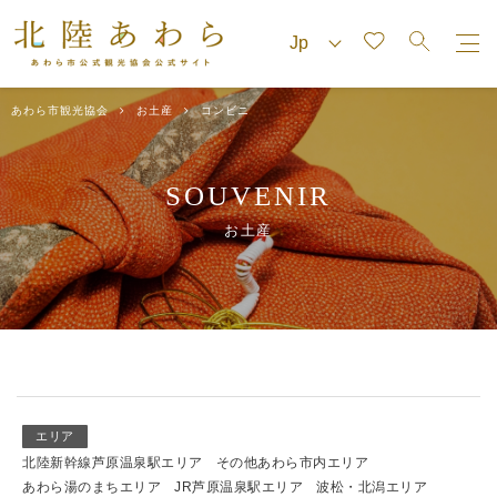
あわら市観光協会
お土産
コンビニ
SOUVENIR
お土産
エリア
北陸新幹線芦原温泉駅エリア
その他あわら市内エリア
あわら湯のまちエリア
JR芦原温泉駅エリア
波松・北潟エリア