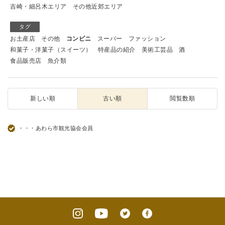
吉崎・細呂木エリア
その他近郊エリア
タグ
お土産店
その他
コンビニ
スーパー
ファッション
和菓子・洋菓子（スイーツ）
特産品の紹介
美術工芸品
酒
食品販売店
魚介類
新しい順
古い順
閲覧数順
・・・あわら市観光協会会員