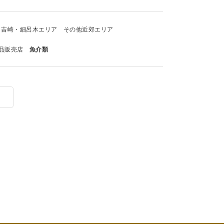
吉崎・細呂木エリア
その他近郊エリア
品販売店
魚介類