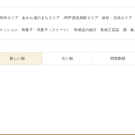
市内エリア
あわら湯のまちエリア
JR芦原温泉駅エリア
波松・北潟エリア
ァッション
和菓子・洋菓子（スイーツ）
特産品の紹介
美術工芸品
酒
食
新しい順
古い順
閲覧数順