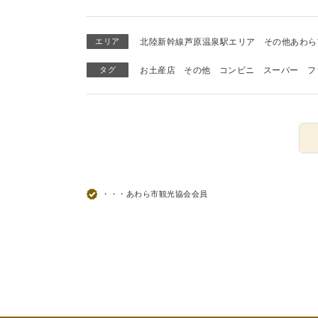
エリア
北陸新幹線芦原温泉駅エリア
その他あわら
タグ
お土産店
その他
コンビニ
スーパー
フ
・・・あわら市観光協会会員