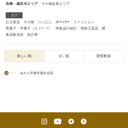
吉崎・細呂木エリア
その他近郊エリア
タグ
お土産店
その他
コンビニ
スーパー
ファッション
和菓子・洋菓子（スイーツ）
特産品の紹介
美術工芸品
酒
食品販売店
魚介類
新しい順
古い順
閲覧数順
・・・あわら市観光協会会員