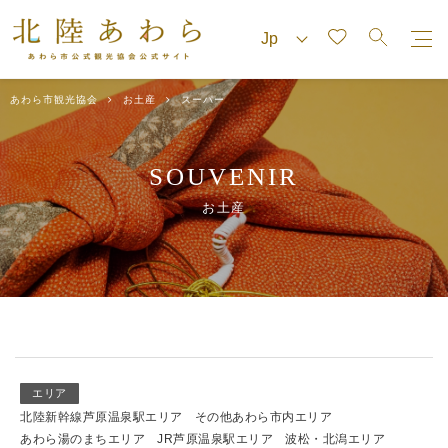
あわら市観光協会
お土産
スーパー
SOUVENIR
お土産
エリア
北陸新幹線芦原温泉駅エリア
その他あわら市内エリア
あわら湯のまちエリア
JR芦原温泉駅エリア
波松・北潟エリア