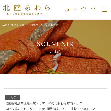
あわら市観光協会
お土産
美術工芸品
SOUVENIR
お土産
エリア
北陸新幹線芦原温泉駅エリア
その他あわら市内エリア
あわら湯のまちエリア
JR芦原温泉駅エリア
波松・北潟エリア