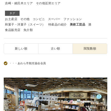
吉崎・細呂木エリア
その他近郊エリア
タグ
お土産店
その他
コンビニ
スーパー
ファッション
和菓子・洋菓子（スイーツ）
特産品の紹介
美術工芸品
酒
食品販売店
魚介類
新しい順
古い順
閲覧数順
・・・あわら市観光協会会員