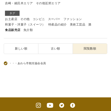
吉崎・細呂木エリア
その他近郊エリア
タグ
お土産店
その他
コンビニ
スーパー
ファッション
和菓子・洋菓子（スイーツ）
特産品の紹介
美術工芸品
酒
食品販売店
魚介類
新しい順
古い順
閲覧数順
・・・あわら市観光協会会員