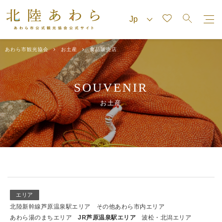
あわら市観光協会
お土産
食品販売店
SOUVENIR
お土産
エリア
北陸新幹線芦原温泉駅エリア
その他あわら市内エリア
あわら湯のまちエリア
JR芦原温泉駅エリア
波松・北潟エリア