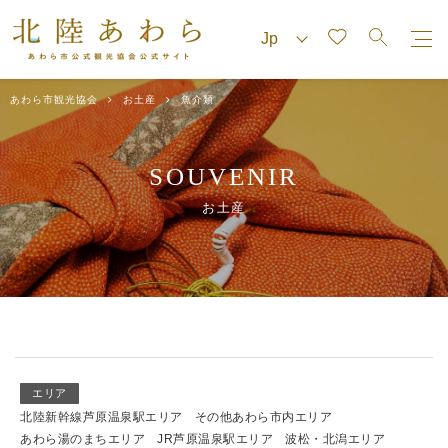
あわら市観光協会
お土産
魚介類
SOUVENIR
お土産
エリア
北陸新幹線芦原温泉駅エリア
その他あわら市内エリア
あわら湯のまちエリア
JR芦原温泉駅エリア
波松・北潟エリア