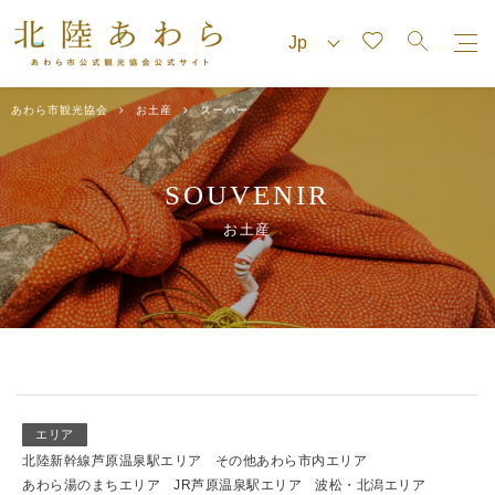
あわら市観光協会
お土産
スーパー
SOUVENIR
お土産
エリア
北陸新幹線芦原温泉駅エリア
その他あわら市内エリア
あわら湯のまちエリア
JR芦原温泉駅エリア
波松・北潟エリア