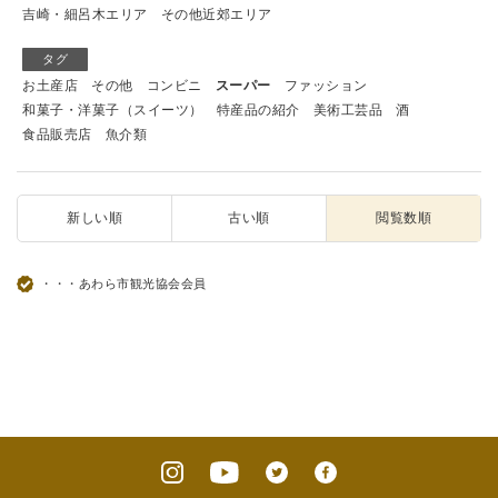
吉崎・細呂木エリア
その他近郊エリア
タグ
お土産店
その他
コンビニ
スーパー
ファッション
和菓子・洋菓子（スイーツ）
特産品の紹介
美術工芸品
酒
食品販売店
魚介類
新しい順
古い順
閲覧数順
・・・あわら市観光協会会員