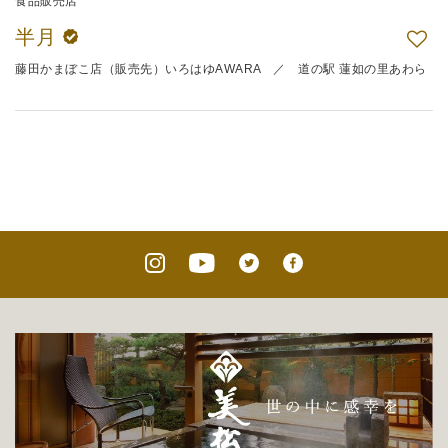
食品販売店
半月
藤田かまぼこ店（販売先）いろはゆAWARA ／ 道の駅 蓮如の里あわら