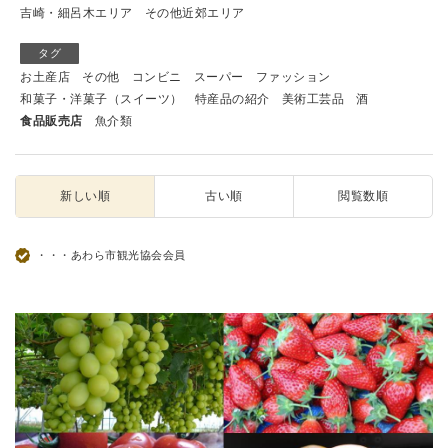
吉崎・細呂木エリア
その他近郊エリア
タグ
お土産店
その他
コンビニ
スーパー
ファッション
和菓子・洋菓子（スイーツ）
特産品の紹介
美術工芸品
酒
食品販売店
魚介類
新しい順
古い順
閲覧数順
・・・あわら市観光協会会員