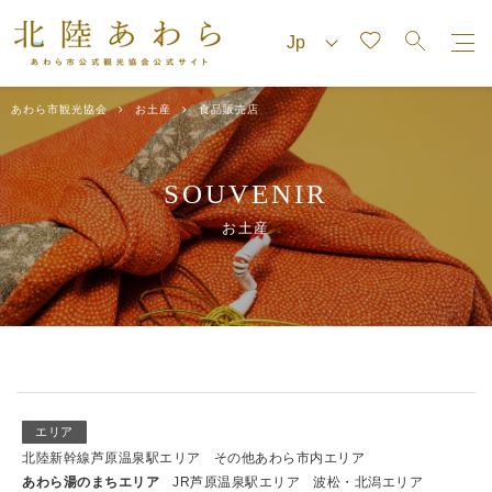
あわら市観光協会
お土産
食品販売店
SOUVENIR
お土産
エリア
北陸新幹線芦原温泉駅エリア
その他あわら市内エリア
あわら湯のまちエリア
JR芦原温泉駅エリア
波松・北潟エリア