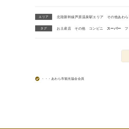
エリア
北陸新幹線芦原温泉駅エリア
その他あわら
タグ
お土産店
その他
コンビニ
スーパー
フ
・・・あわら市観光協会会員