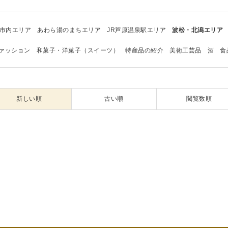
市内エリア
あわら湯のまちエリア
JR芦原温泉駅エリア
波松・北潟エリア
ァッション
和菓子・洋菓子（スイーツ）
特産品の紹介
美術工芸品
酒
食
新しい順
古い順
閲覧数順