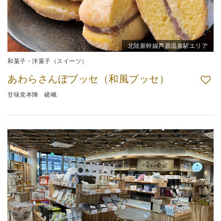
北陸新幹線芦原温泉駅エリア
和菓子・洋菓子（スイーツ）
あわらさんぽブッセ（和風ブッセ）
甘味党本陣 嵯峨