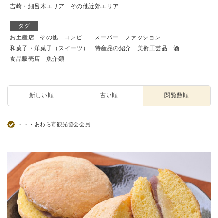
吉崎・細呂木エリア
その他近郊エリア
タグ
お土産店
その他
コンビニ
スーパー
ファッション
和菓子・洋菓子（スイーツ）
特産品の紹介
美術工芸品
酒
食品販売店
魚介類
新しい順
古い順
閲覧数順
・・・あわら市観光協会会員