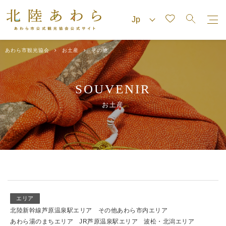
あわら市観光協会
お土産
その他
SOUVENIR
お土産
エリア
北陸新幹線芦原温泉駅エリア
その他あわら市内エリア
あわら湯のまちエリア
JR芦原温泉駅エリア
波松・北潟エリア