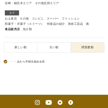
吉崎・細呂木エリア
その他近郊エリア
タグ
お土産店
その他
コンビニ
スーパー
ファッション
和菓子・洋菓子（スイーツ）
特産品の紹介
美術工芸品
酒
食品販売店
魚介類
新しい順
古い順
閲覧数順
・・・あわら市観光協会会員