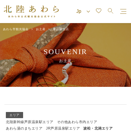
あわら市観光協会
お土産
食品販売店
SOUVENIR
お土産
エリア
北陸新幹線芦原温泉駅エリア
その他あわら市内エリア
あわら湯のまちエリア
JR芦原温泉駅エリア
波松・北潟エリア