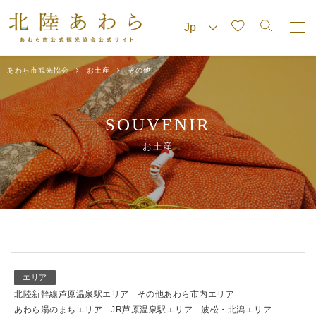
あわら市観光協会
お土産
その他
SOUVENIR
お土産
エリア
北陸新幹線芦原温泉駅エリア
その他あわら市内エリア
あわら湯のまちエリア
JR芦原温泉駅エリア
波松・北潟エリア