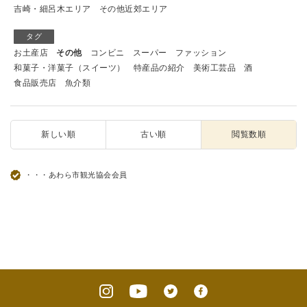
吉崎・細呂木エリア
その他近郊エリア
タグ
お土産店
その他
コンビニ
スーパー
ファッション
和菓子・洋菓子（スイーツ）
特産品の紹介
美術工芸品
酒
食品販売店
魚介類
新しい順
古い順
閲覧数順
・・・あわら市観光協会会員