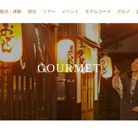
観光・体験
宿泊
ツアー
イベント
モデルコース
グルメ
GOURMET
グルメ