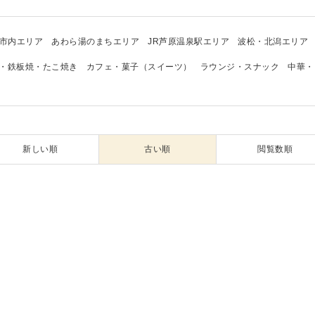
市内エリア
あわら湯のまちエリア
JR芦原温泉駅エリア
波松・北潟エリア
・鉄板焼・たこ焼き
カフェ・菓子（スイーツ）
ラウンジ・スナック
中華・
新しい順
古い順
閲覧数順