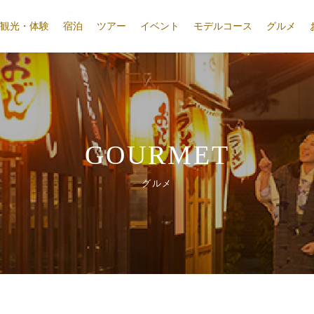
観光・体験
宿泊
ツアー
イベント
モデルコース
グルメ
GOURMET
グルメ