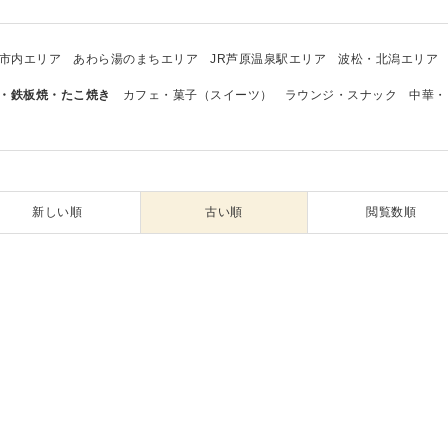
市内エリア
あわら湯のまちエリア
JR芦原温泉駅エリア
波松・北潟エリア
・鉄板焼・たこ焼き
カフェ・菓子（スイーツ）
ラウンジ・スナック
中華・
新しい順
古い順
閲覧数順