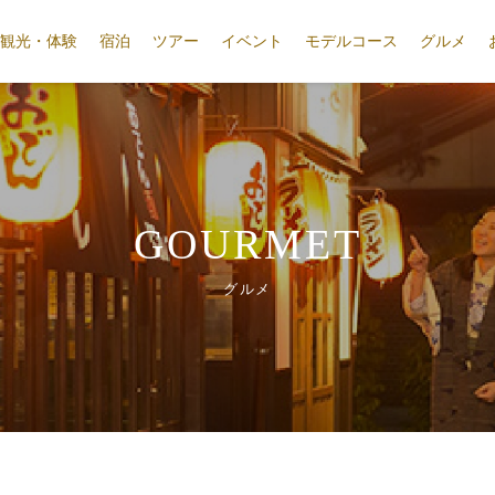
観光・体験
宿泊
ツアー
イベント
モデルコース
グルメ
GOURMET
グルメ