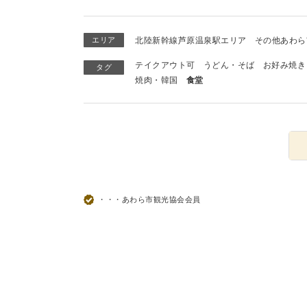
エリア
北陸新幹線芦原温泉駅エリア
その他あわら
テイクアウト可
うどん・そば
お好み焼き
タグ
焼肉・韓国
食堂
・・・あわら市観光協会会員