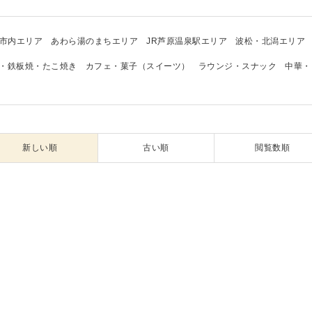
市内エリア
あわら湯のまちエリア
JR芦原温泉駅エリア
波松・北潟エリア
・鉄板焼・たこ焼き
カフェ・菓子（スイーツ）
ラウンジ・スナック
中華・
新しい順
古い順
閲覧数順