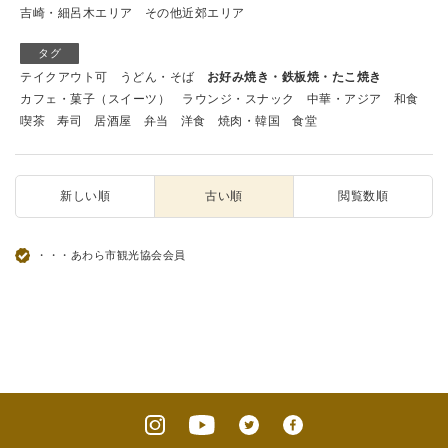
吉崎・細呂木エリア
その他近郊エリア
タグ
テイクアウト可
うどん・そば
お好み焼き・鉄板焼・たこ焼き
カフェ・菓子（スイーツ）
ラウンジ・スナック
中華・アジア
和食
喫茶
寿司
居酒屋
弁当
洋食
焼肉・韓国
食堂
新しい順
古い順
閲覧数順
・・・あわら市観光協会会員