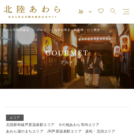
あわら市観光協会
グルメ
お好み焼き・鉄板焼・たこ焼き
GOURMET
グルメ
エリア
北陸新幹線芦原温泉駅エリア
その他あわら市内エリア
あわら湯のまちエリア
JR芦原温泉駅エリア
波松・北潟エリア