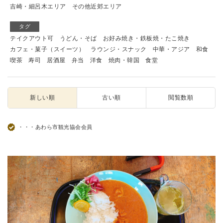
吉崎・細呂木エリア
その他近郊エリア
タグ
テイクアウト可
うどん・そば
お好み焼き・鉄板焼・たこ焼き
カフェ・菓子（スイーツ）
ラウンジ・スナック
中華・アジア
和食
喫茶
寿司
居酒屋
弁当
洋食
焼肉・韓国
食堂
新しい順
古い順
閲覧数順
・・・あわら市観光協会会員