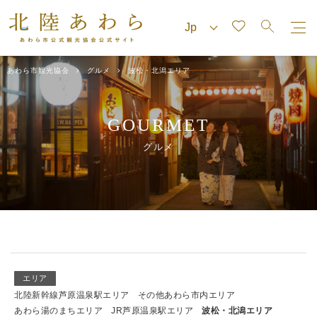
あわら市観光協会
グルメ
波松・北潟エリア
GOURMET
グルメ
エリア
北陸新幹線芦原温泉駅エリア
その他あわら市内エリア
あわら湯のまちエリア
JR芦原温泉駅エリア
波松・北潟エリア