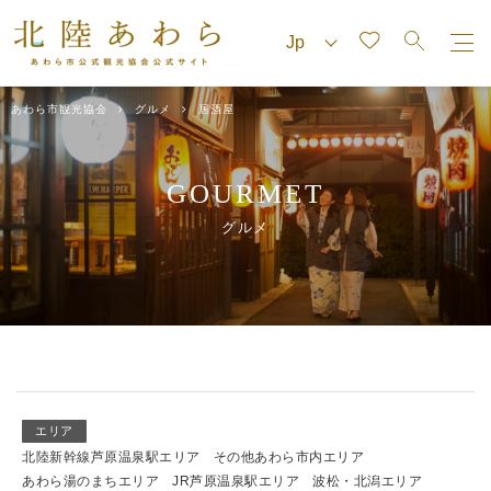
あわら市観光協会
グルメ
居酒屋
GOURMET
グルメ
エリア
北陸新幹線芦原温泉駅エリア
その他あわら市内エリア
あわら湯のまちエリア
JR芦原温泉駅エリア
波松・北潟エリア