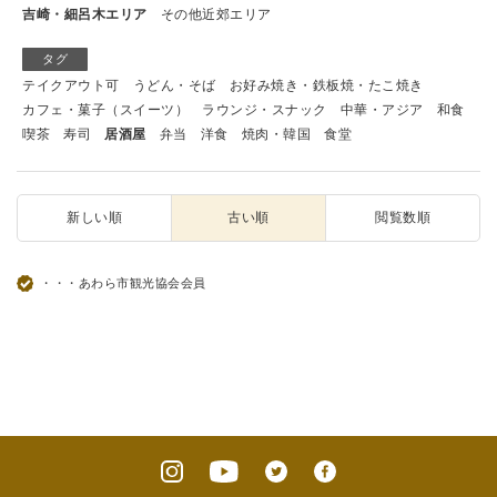
吉崎・細呂木エリア
その他近郊エリア
タグ
テイクアウト可
うどん・そば
お好み焼き・鉄板焼・たこ焼き
カフェ・菓子（スイーツ）
ラウンジ・スナック
中華・アジア
和食
喫茶
寿司
居酒屋
弁当
洋食
焼肉・韓国
食堂
新しい順
古い順
閲覧数順
・・・あわら市観光協会会員