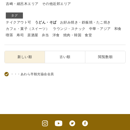
吉崎・細呂木エリア
その他近郊エリア
タグ
テイクアウト可
うどん・そば
お好み焼き・鉄板焼・たこ焼き
カフェ・菓子（スイーツ）
ラウンジ・スナック
中華・アジア
和食
喫茶
寿司
居酒屋
弁当
洋食
焼肉・韓国
食堂
新しい順
古い順
閲覧数順
・・・あわら市観光協会会員