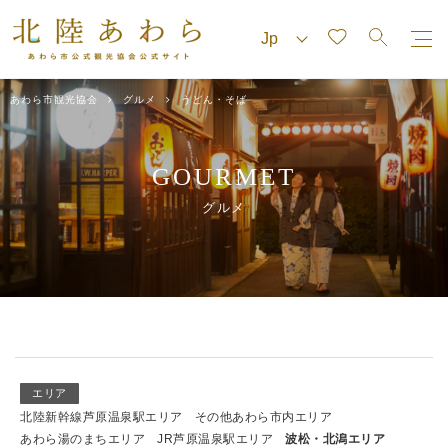
あわら市観光協会
グルメ
うどん・そば
GOURMET
グルメ
エリア
北陸新幹線芦原温泉駅エリア
その他あわら市内エリア
あわら湯のまちエリア
JR芦原温泉駅エリア
波松・北潟エリア