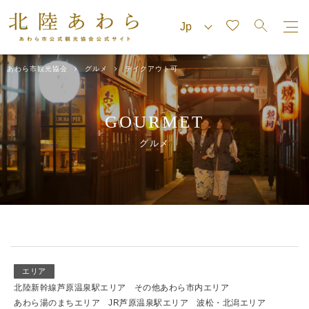
あわら市観光協会
グルメ
テイクアウト可
GOURMET
グルメ
エリア
北陸新幹線芦原温泉駅エリア
その他あわら市内エリア
あわら湯のまちエリア
JR芦原温泉駅エリア
波松・北潟エリア