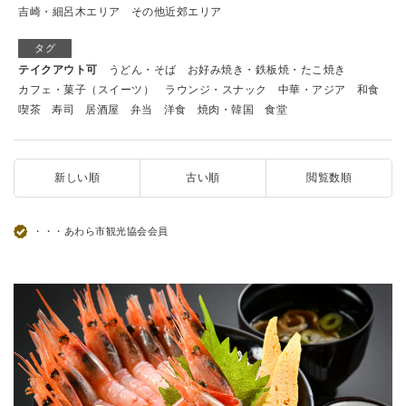
吉崎・細呂木エリア
その他近郊エリア
タグ
テイクアウト可
うどん・そば
お好み焼き・鉄板焼・たこ焼き
カフェ・菓子（スイーツ）
ラウンジ・スナック
中華・アジア
和食
喫茶
寿司
居酒屋
弁当
洋食
焼肉・韓国
食堂
新しい順
古い順
閲覧数順
・・・あわら市観光協会会員