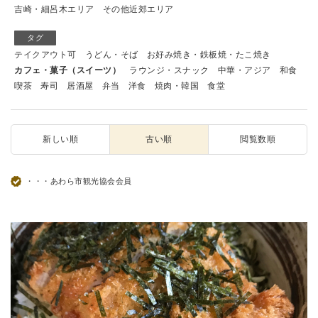
吉崎・細呂木エリア
その他近郊エリア
タグ
テイクアウト可
うどん・そば
お好み焼き・鉄板焼・たこ焼き
カフェ・菓子（スイーツ）
ラウンジ・スナック
中華・アジア
和食
喫茶
寿司
居酒屋
弁当
洋食
焼肉・韓国
食堂
新しい順
古い順
閲覧数順
・・・あわら市観光協会会員