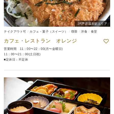
JR芦原温泉駅エリア
テイクアウト可
カフェ・菓子（スイーツ）
喫茶
洋食
食堂
カフェ・レストラン オレンジ
営業時間 11：00〜22：00(月〜金曜日)
11：00〜21：00(土日祝)
■定休日：不定休