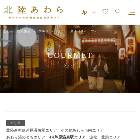
あわら市観光協会
グルメ
カフェ・菓子（スイーツ）
GOURMET
グルメ
エリア
北陸新幹線芦原温泉駅エリア
その他あわら市内エリア
あわら湯のまちエリア
JR芦原温泉駅エリア
波松・北潟エリア