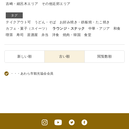
吉崎・細呂木エリア
その他近郊エリア
タグ
テイクアウト可
うどん・そば
お好み焼き・鉄板焼・たこ焼き
カフェ・菓子（スイーツ）
ラウンジ・スナック
中華・アジア
和食
喫茶
寿司
居酒屋
弁当
洋食
焼肉・韓国
食堂
新しい順
古い順
閲覧数順
・・・あわら市観光協会会員