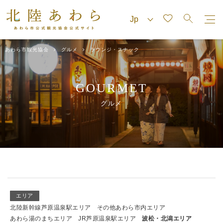
あわら市観光協会
グルメ
ラウンジ・スナック
GOURMET
グルメ
エリア
北陸新幹線芦原温泉駅エリア
その他あわら市内エリア
あわら湯のまちエリア
JR芦原温泉駅エリア
波松・北潟エリア