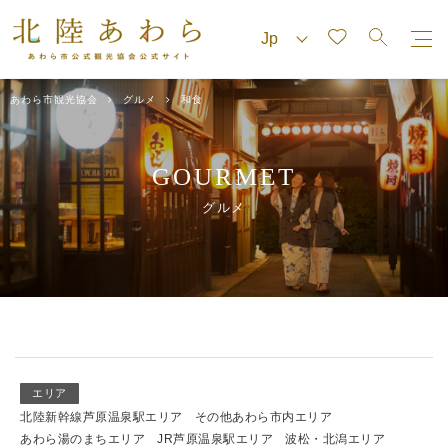
あわら市観光協会
グルメ
和食
GOURMET
グルメ
エリア
北陸新幹線芦原温泉駅エリア
その他あわら市内エリア
あわら湯のまちエリア
JR芦原温泉駅エリア
波松・北潟エリア