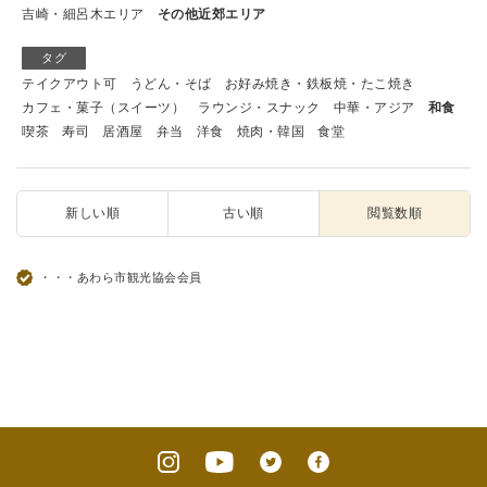
吉崎・細呂木エリア
その他近郊エリア
タグ
テイクアウト可
うどん・そば
お好み焼き・鉄板焼・たこ焼き
カフェ・菓子（スイーツ）
ラウンジ・スナック
中華・アジア
和食
喫茶
寿司
居酒屋
弁当
洋食
焼肉・韓国
食堂
新しい順
古い順
閲覧数順
・・・あわら市観光協会会員