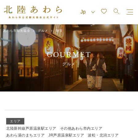
あわら市観光協会
グルメ
喫茶
GOURMET
グルメ
エリア
北陸新幹線芦原温泉駅エリア
その他あわら市内エリア
あわら湯のまちエリア
JR芦原温泉駅エリア
波松・北潟エリア