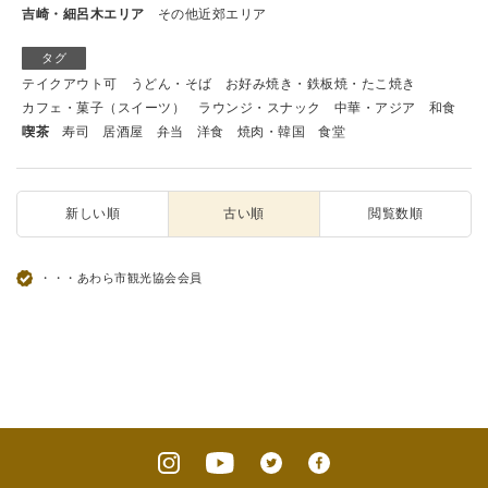
吉崎・細呂木エリア
その他近郊エリア
タグ
テイクアウト可
うどん・そば
お好み焼き・鉄板焼・たこ焼き
カフェ・菓子（スイーツ）
ラウンジ・スナック
中華・アジア
和食
喫茶
寿司
居酒屋
弁当
洋食
焼肉・韓国
食堂
新しい順
古い順
閲覧数順
・・・あわら市観光協会会員