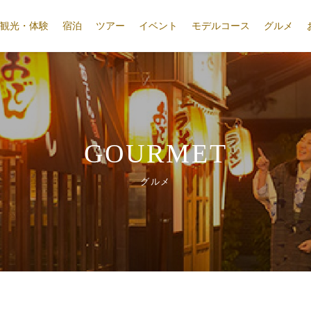
観光・体験
宿泊
ツアー
イベント
モデルコース
グルメ
GOURMET
グルメ