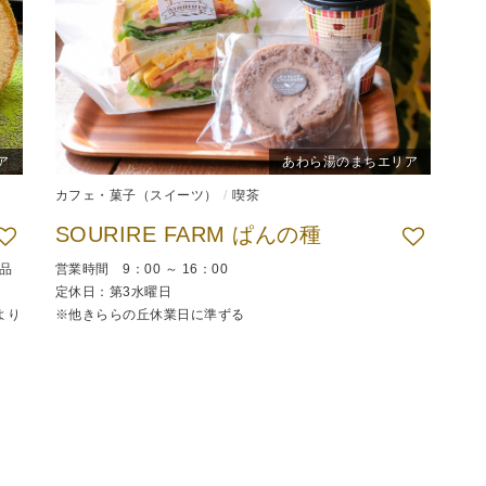
ア
あわら湯のまちエリア
カフェ・菓子（スイーツ）
喫茶
SOURIRE FARM ぱんの種
品
営業時間 9：00 ～ 16：00
定休日：第3水曜日
より
※他きららの丘休業日に準ずる