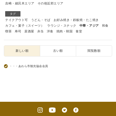
吉崎・細呂木エリア
その他近郊エリア
タグ
テイクアウト可
うどん・そば
お好み焼き・鉄板焼・たこ焼き
カフェ・菓子（スイーツ）
ラウンジ・スナック
中華・アジア
和食
喫茶
寿司
居酒屋
弁当
洋食
焼肉・韓国
食堂
新しい順
古い順
閲覧数順
・・・あわら市観光協会会員