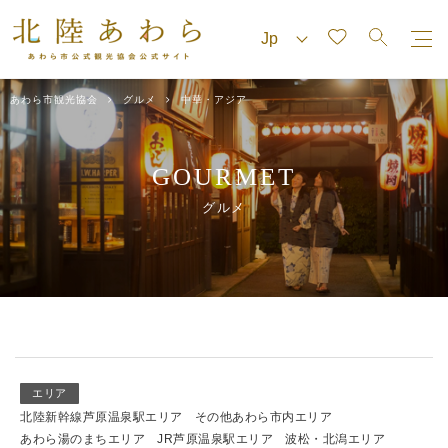
あわら市観光協会
グルメ
中華・アジア
GOURMET
グルメ
エリア
北陸新幹線芦原温泉駅エリア
その他あわら市内エリア
あわら湯のまちエリア
JR芦原温泉駅エリア
波松・北潟エリア