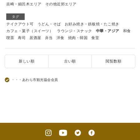
吉崎・細呂木エリア
その他近郊エリア
タグ
テイクアウト可
うどん・そば
お好み焼き・鉄板焼・たこ焼き
カフェ・菓子（スイーツ）
ラウンジ・スナック
中華・アジア
和食
喫茶
寿司
居酒屋
弁当
洋食
焼肉・韓国
食堂
新しい順
古い順
閲覧数順
・・・あわら市観光協会会員