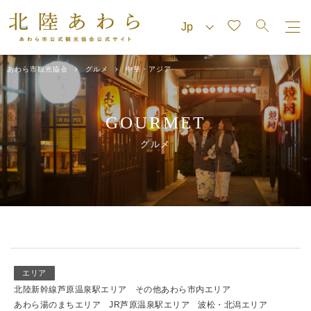
あわら市観光協会
グルメ
中華・アジア
GOURMET
グルメ
エリア
北陸新幹線芦原温泉駅エリア
その他あわら市内エリア
あわら湯のまちエリア
JR芦原温泉駅エリア
波松・北潟エリア