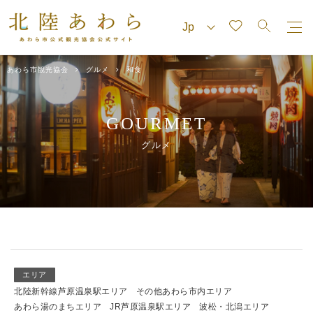
あわら市観光協会
グルメ
和食
GOURMET
グルメ
エリア
北陸新幹線芦原温泉駅エリア
その他あわら市内エリア
あわら湯のまちエリア
JR芦原温泉駅エリア
波松・北潟エリア