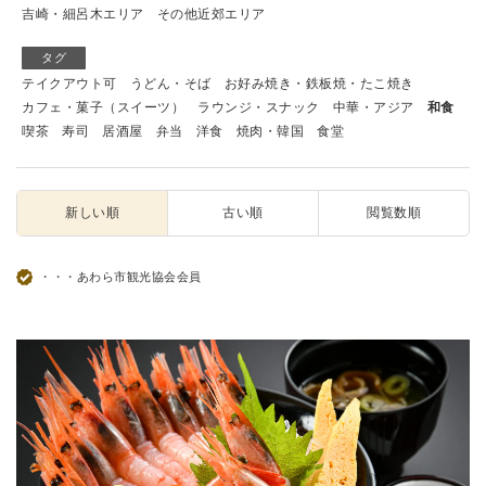
吉崎・細呂木エリア
その他近郊エリア
タグ
テイクアウト可
うどん・そば
お好み焼き・鉄板焼・たこ焼き
カフェ・菓子（スイーツ）
ラウンジ・スナック
中華・アジア
和食
喫茶
寿司
居酒屋
弁当
洋食
焼肉・韓国
食堂
新しい順
古い順
閲覧数順
・・・あわら市観光協会会員