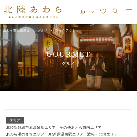
あわら市観光協会
グルメ
テイクアウト可
GOURMET
グルメ
エリア
北陸新幹線芦原温泉駅エリア
その他あわら市内エリア
あわら湯のまちエリア
JR芦原温泉駅エリア
波松・北潟エリア