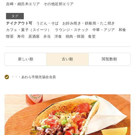
吉崎・細呂木エリア
その他近郊エリア
タグ
テイクアウト可
うどん・そば
お好み焼き・鉄板焼・たこ焼き
カフェ・菓子（スイーツ）
ラウンジ・スナック
中華・アジア
和食
喫茶
寿司
居酒屋
弁当
洋食
焼肉・韓国
食堂
新しい順
古い順
閲覧数順
・・・あわら市観光協会会員