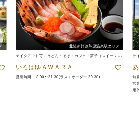
ア
北陸新幹線芦原温泉駅エリア
テイクアウト可
うどん・そば
カフェ・菓子（スイーツ）
和食
テ
いろはゆＡＷＡＲＡ
あ
営業時間 8:00〜21:30(ラストオーダー 20:30)
無
営業
定