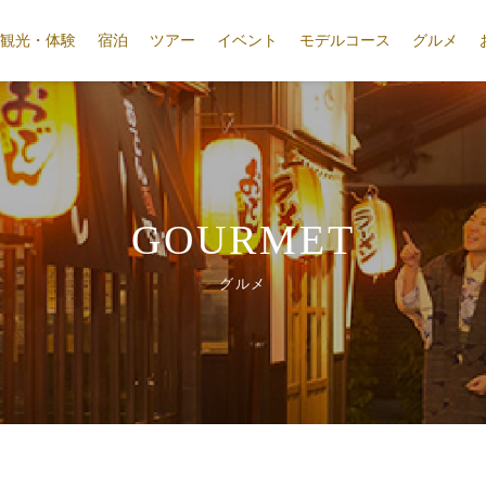
観光・体験
宿泊
ツアー
イベント
モデルコース
グルメ
GOURMET
グルメ