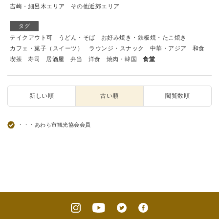
吉崎・細呂木エリア
その他近郊エリア
タグ
テイクアウト可
うどん・そば
お好み焼き・鉄板焼・たこ焼き
カフェ・菓子（スイーツ）
ラウンジ・スナック
中華・アジア
和食
喫茶
寿司
居酒屋
弁当
洋食
焼肉・韓国
食堂
新しい順
古い順
閲覧数順
・・・あわら市観光協会会員