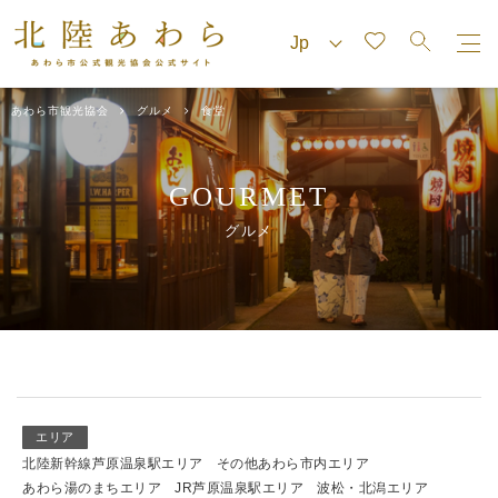
あわら市観光協会
グルメ
食堂
GOURMET
グルメ
エリア
北陸新幹線芦原温泉駅エリア
その他あわら市内エリア
あわら湯のまちエリア
JR芦原温泉駅エリア
波松・北潟エリア