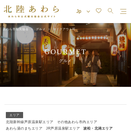
あわら市観光協会
グルメ
テイクアウト可
GOURMET
グルメ
エリア
北陸新幹線芦原温泉駅エリア
その他あわら市内エリア
あわら湯のまちエリア
JR芦原温泉駅エリア
波松・北潟エリア