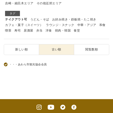
吉崎・細呂木エリア
その他近郊エリア
タグ
テイクアウト可
うどん・そば
お好み焼き・鉄板焼・たこ焼き
カフェ・菓子（スイーツ）
ラウンジ・スナック
中華・アジア
和食
喫茶
寿司
居酒屋
弁当
洋食
焼肉・韓国
食堂
新しい順
古い順
閲覧数順
・・・あわら市観光協会会員