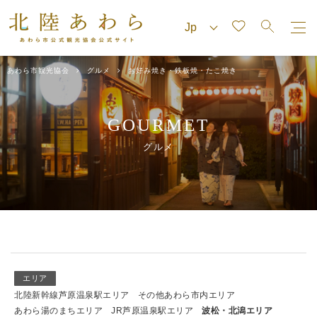
あわら市観光協会
グルメ
お好み焼き・鉄板焼・たこ焼き
GOURMET
グルメ
エリア
北陸新幹線芦原温泉駅エリア
その他あわら市内エリア
あわら湯のまちエリア
JR芦原温泉駅エリア
波松・北潟エリア