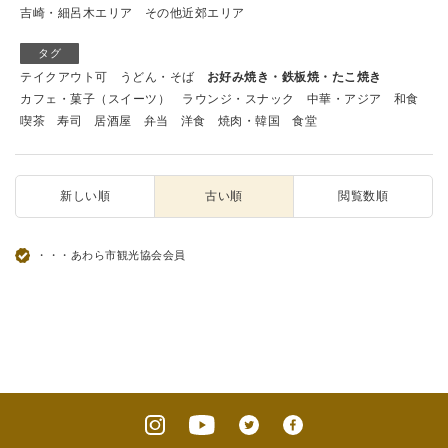
吉崎・細呂木エリア
その他近郊エリア
タグ
テイクアウト可
うどん・そば
お好み焼き・鉄板焼・たこ焼き
カフェ・菓子（スイーツ）
ラウンジ・スナック
中華・アジア
和食
喫茶
寿司
居酒屋
弁当
洋食
焼肉・韓国
食堂
新しい順
古い順
閲覧数順
・・・あわら市観光協会会員