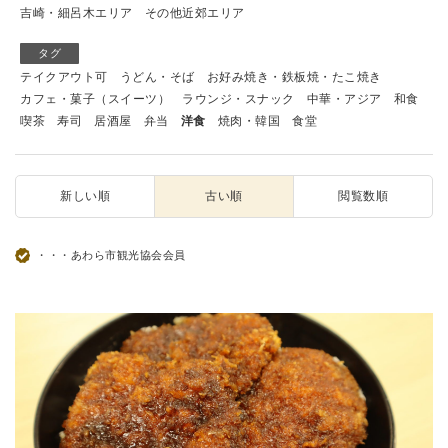
吉崎・細呂木エリア
その他近郊エリア
タグ
テイクアウト可
うどん・そば
お好み焼き・鉄板焼・たこ焼き
カフェ・菓子（スイーツ）
ラウンジ・スナック
中華・アジア
和食
喫茶
寿司
居酒屋
弁当
洋食
焼肉・韓国
食堂
新しい順
古い順
閲覧数順
・・・あわら市観光協会会員