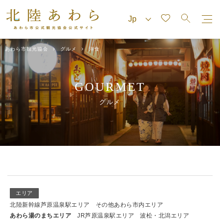
あわら市観光協会
グルメ
洋食
GOURMET
グルメ
エリア
北陸新幹線芦原温泉駅エリア
その他あわら市内エリア
あわら湯のまちエリア
JR芦原温泉駅エリア
波松・北潟エリア