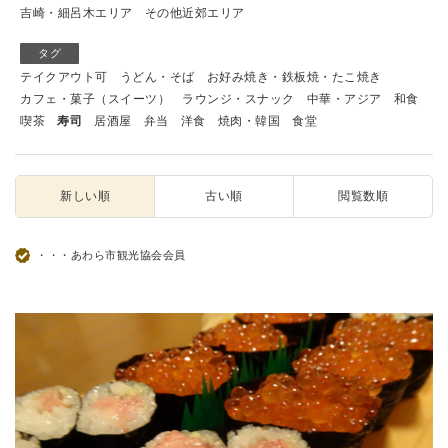
吉崎・細呂木エリア
その他近郊エリア
タグ
テイクアウト可
うどん・そば
お好み焼き・鉄板焼・たこ焼き
カフェ・菓子（スイーツ）
ラウンジ・スナック
中華・アジア
和食
喫茶
寿司
居酒屋
弁当
洋食
焼肉・韓国
食堂
新しい順
古い順
閲覧数順
・・・あわら市観光協会会員