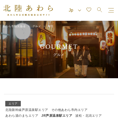
あわら市観光協会
グルメ
寿司
GOURMET
グルメ
エリア
北陸新幹線芦原温泉駅エリア
その他あわら市内エリア
あわら湯のまちエリア
JR芦原温泉駅エリア
波松・北潟エリア