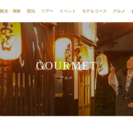
観光・体験
宿泊
ツアー
イベント
モデルコース
グルメ
GOURMET
グルメ