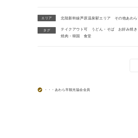
エリア
北陸新幹線芦原温泉駅エリア
その他あわら
テイクアウト可
うどん・そば
お好み焼き
タグ
焼肉・韓国
食堂
・・・あわら市観光協会会員