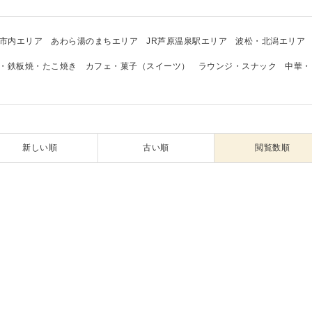
市内エリア
あわら湯のまちエリア
JR芦原温泉駅エリア
波松・北潟エリア
・鉄板焼・たこ焼き
カフェ・菓子（スイーツ）
ラウンジ・スナック
中華・
新しい順
古い順
閲覧数順