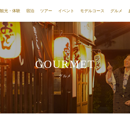
観光・体験
宿泊
ツアー
イベント
モデルコース
グルメ
GOURMET
グルメ