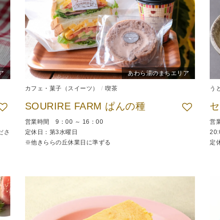
ア
あわら湯のまちエリア
カフェ・菓子（スイーツ）
喫茶
う
SOURIRE FARM ぱんの種
営業時間 9：00 ～ 16：00
営業
ださ
定休日：第3水曜日
20
※他きららの丘休業日に準ずる
定