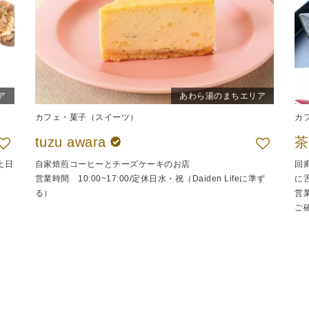
ア
あわら湯のまちエリア
カフェ・菓子（スイーツ）
カ
tuzu awara
土日
自家焙煎コーヒーとチーズケーキのお店
回
営業時間 10:00~17:00/定休日水・祝（Daiden Lifeに準ず
に
る）
営業
ご