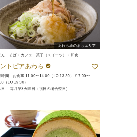
あわら湯のまちエリア
どん・そば
カフェ・菓子（スイーツ）
和食
セントピアあわら
時間 お食事 11:00〜14:00（LO 13:30） /17:00〜
:00（LO 19:30）
休日： 毎月第3火曜日（祝日の場合翌日）