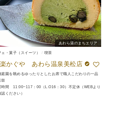
あわら湯のまちエリア
フェ・菓子（スイーツ）
喫茶
茶楽かぐや あわら温泉美松店
廊庭園を眺めるゆったりとしたお席で職人こだわりの一品
舌鼓
時間 11:00~117：00（L.O16：30）不定休（WEBより
確認ください）