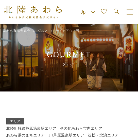
あわら市観光協会
グルメ
テイクアウト可
GOURMET
グルメ
エリア
北陸新幹線芦原温泉駅エリア
その他あわら市内エリア
あわら湯のまちエリア
JR芦原温泉駅エリア
波松・北潟エリア