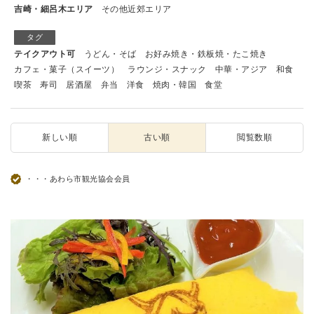
吉崎・細呂木エリア
その他近郊エリア
タグ
テイクアウト可
うどん・そば
お好み焼き・鉄板焼・たこ焼き
カフェ・菓子（スイーツ）
ラウンジ・スナック
中華・アジア
和食
喫茶
寿司
居酒屋
弁当
洋食
焼肉・韓国
食堂
新しい順
古い順
閲覧数順
・・・あわら市観光協会会員