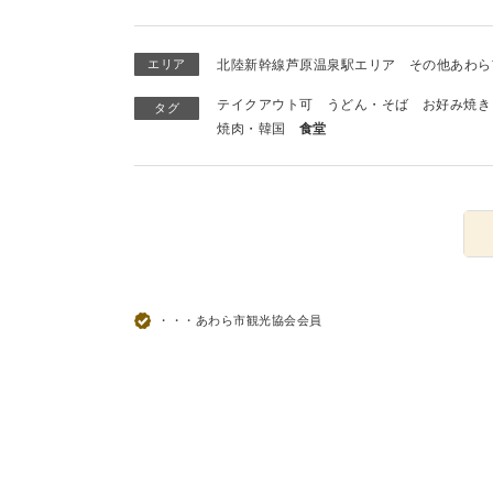
エリア
北陸新幹線芦原温泉駅エリア
その他あわら
テイクアウト可
うどん・そば
お好み焼き
タグ
焼肉・韓国
食堂
・・・あわら市観光協会会員