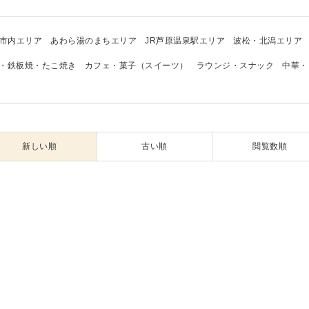
市内エリア
あわら湯のまちエリア
JR芦原温泉駅エリア
波松・北潟エリア
・鉄板焼・たこ焼き
カフェ・菓子（スイーツ）
ラウンジ・スナック
中華・
新しい順
古い順
閲覧数順