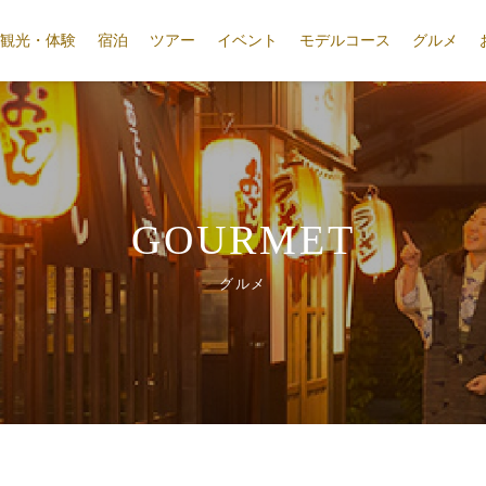
観光・体験
宿泊
ツアー
イベント
モデルコース
グルメ
GOURMET
グルメ