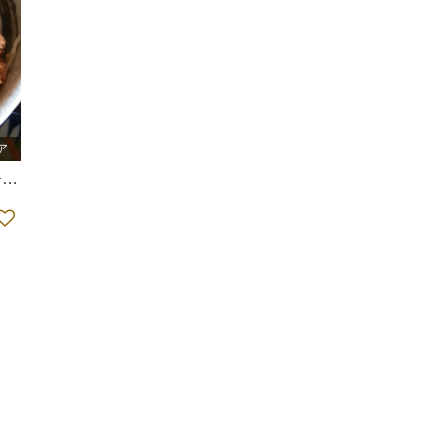
ア
食
食堂