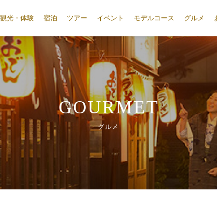
観光・体験
宿泊
ツアー
イベント
モデルコース
グルメ
GOURMET
グルメ