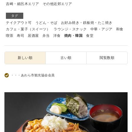
吉崎・細呂木エリア
その他近郊エリア
タグ
テイクアウト可
うどん・そば
お好み焼き・鉄板焼・たこ焼き
カフェ・菓子（スイーツ）
ラウンジ・スナック
中華・アジア
和食
喫茶
寿司
居酒屋
弁当
洋食
焼肉・韓国
食堂
新しい順
古い順
閲覧数順
・・・あわら市観光協会会員