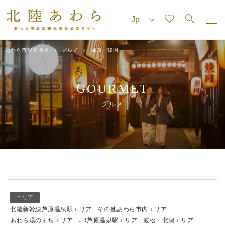
あわら市観光協会
グルメ
焼肉・韓国
GOURMET
グルメ
エリア
北陸新幹線芦原温泉駅エリア
その他あわら市内エリア
あわら湯のまちエリア
JR芦原温泉駅エリア
波松・北潟エリア