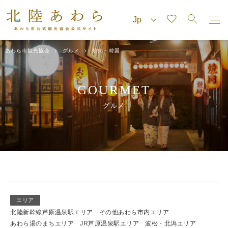
あわら市観光協会
グルメ
焼肉・韓国
GOURMET
グルメ
エリア
北陸新幹線芦原温泉駅エリア
その他あわら市内エリア
あわら湯のまちエリア
JR芦原温泉駅エリア
波松・北潟エリア