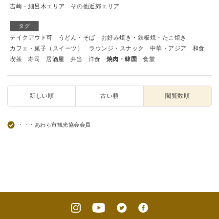
吉崎・細呂木エリア
その他近郊エリア
タグ
テイクアウト可
うどん・そば
お好み焼き・鉄板焼・たこ焼き
カフェ・菓子（スイーツ）
ラウンジ・スナック
中華・アジア
和食
喫茶
寿司
居酒屋
弁当
洋食
焼肉・韓国
食堂
新しい順
古い順
閲覧数順
・・・あわら市観光協会会員