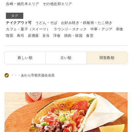
吉崎・細呂木エリア
その他近郊エリア
タグ
テイクアウト可
うどん・そば
お好み焼き・鉄板焼・たこ焼き
カフェ・菓子（スイーツ）
ラウンジ・スナック
中華・アジア
和食
喫茶
寿司
居酒屋
弁当
洋食
焼肉・韓国
食堂
新しい順
古い順
閲覧数順
・・・あわら市観光協会会員