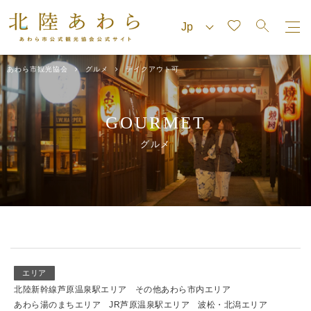
あわら市観光協会
グルメ
テイクアウト可
GOURMET
グルメ
エリア
北陸新幹線芦原温泉駅エリア
その他あわら市内エリア
あわら湯のまちエリア
JR芦原温泉駅エリア
波松・北潟エリア