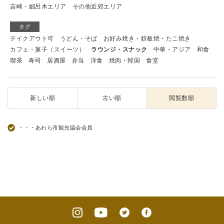
吉崎・細呂木エリア
その他近郊エリア
タグ
テイクアウト可
うどん・そば
お好み焼き・鉄板焼・たこ焼き
カフェ・菓子（スイーツ）
ラウンジ・スナック
中華・アジア
和食
喫茶
寿司
居酒屋
弁当
洋食
焼肉・韓国
食堂
新しい順
古い順
閲覧数順
・・・あわら市観光協会会員