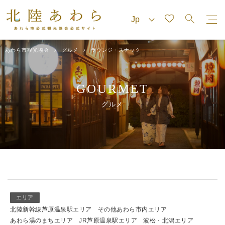
あわら市観光協会
グルメ
ラウンジ・スナック
GOURMET
グルメ
エリア
北陸新幹線芦原温泉駅エリア
その他あわら市内エリア
あわら湯のまちエリア
JR芦原温泉駅エリア
波松・北潟エリア