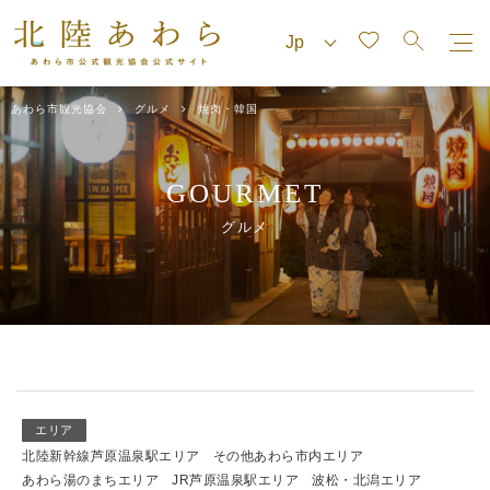
あわら市観光協会
グルメ
焼肉・韓国
GOURMET
グルメ
エリア
北陸新幹線芦原温泉駅エリア
その他あわら市内エリア
あわら湯のまちエリア
JR芦原温泉駅エリア
波松・北潟エリア