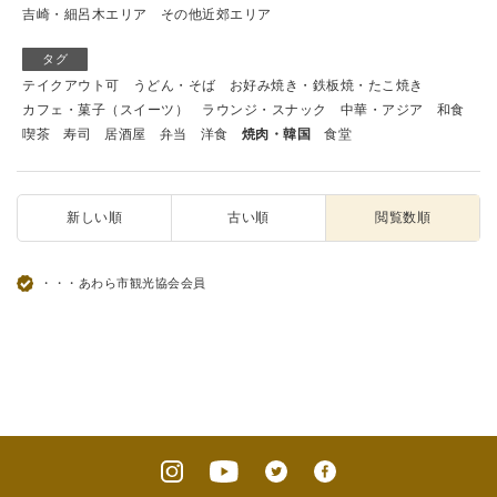
吉崎・細呂木エリア
その他近郊エリア
タグ
テイクアウト可
うどん・そば
お好み焼き・鉄板焼・たこ焼き
カフェ・菓子（スイーツ）
ラウンジ・スナック
中華・アジア
和食
喫茶
寿司
居酒屋
弁当
洋食
焼肉・韓国
食堂
新しい順
古い順
閲覧数順
・・・あわら市観光協会会員