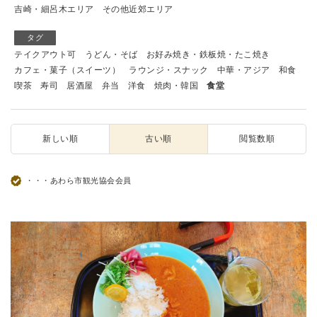
吉崎・細呂木エリア
その他近郊エリア
タグ
テイクアウト可
うどん・そば
お好み焼き・鉄板焼・たこ焼き
カフェ・菓子（スイーツ）
ラウンジ・スナック
中華・アジア
和食
喫茶
寿司
居酒屋
弁当
洋食
焼肉・韓国
食堂
新しい順
古い順
閲覧数順
・・・あわら市観光協会会員