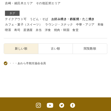
吉崎・細呂木エリア
その他近郊エリア
タグ
テイクアウト可
うどん・そば
お好み焼き・鉄板焼・たこ焼き
カフェ・菓子（スイーツ）
ラウンジ・スナック
中華・アジア
和食
喫茶
寿司
居酒屋
弁当
洋食
焼肉・韓国
食堂
新しい順
古い順
閲覧数順
・・・あわら市観光協会会員