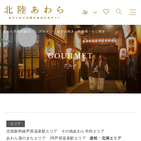
あわら市観光協会
グルメ
お好み焼き・鉄板焼・たこ焼き
GOURMET
グルメ
エリア
北陸新幹線芦原温泉駅エリア
その他あわら市内エリア
あわら湯のまちエリア
JR芦原温泉駅エリア
波松・北潟エリア