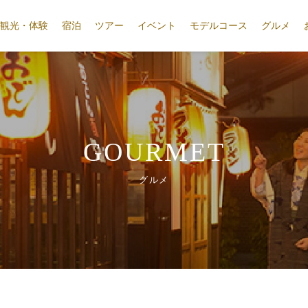
観光・体験
宿泊
ツアー
イベント
モデルコース
グルメ
GOURMET
グルメ