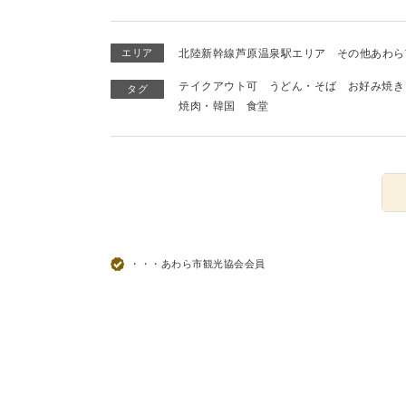
エリア
北陸新幹線芦原温泉駅エリア
その他あわら
テイクアウト可
うどん・そば
お好み焼き
タグ
焼肉・韓国
食堂
・・・あわら市観光協会会員