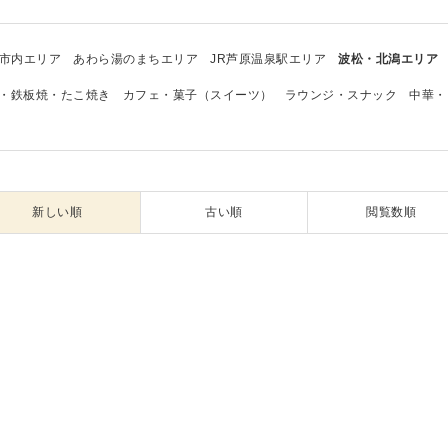
市内エリア
あわら湯のまちエリア
JR芦原温泉駅エリア
波松・北潟エリア
・鉄板焼・たこ焼き
カフェ・菓子（スイーツ）
ラウンジ・スナック
中華・
新しい順
古い順
閲覧数順